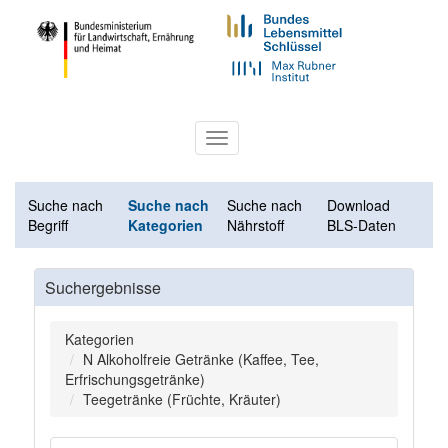
Toggle
navigation
Suche nach
Suche nach
Suche nach
Download
Begriff
Kategorien
Nährstoff
BLS-Daten
Suchergebnisse
Kategorien
N Alkoholfreie Getränke (Kaffee, Tee,
Erfrischungsgetränke)
Teegetränke (Früchte, Kräuter)