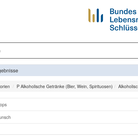
n
gebnisse
orien
P Alkoholische Getränke (Bier, Wein, Spirituosen)
Alkoholis
ops
unsch