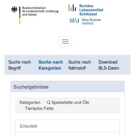
Toggle
navigation
Suche nach
Suche nach
Suche nach
Download
Begriff
Kategorien
Nährstoff
BLS-Daten
Suchergebnisse
Kategorien
Q Speisefette und Öle
Tierische Fette
Entenfett