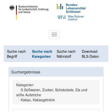
Toggle
navigation
Suche nach
Suche nach
Suche nach
Download
Begriff
Kategorien
Nährstoff
BLS-Daten
Suchergebnisse
Kategorien
S Süßwaren, Zucker, Schokolade, Eis und
süße Aufstriche
Kakao, Kakaogetränk