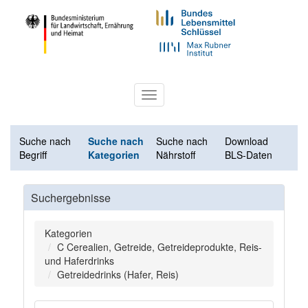
Toggle
navigation
Suche nach
Suche nach
Suche nach
Download
Begriff
Kategorien
Nährstoff
BLS-Daten
Suchergebnisse
Kategorien
C Cerealien, Getreide, Getreideprodukte, Reis-
und Haferdrinks
Getreidedrinks (Hafer, Reis)