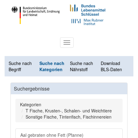
Toggle
navigation
Suche nach
Suche nach
Suche nach
Download
Begriff
Kategorien
Nährstoff
BLS-Daten
Suchergebnisse
Kategorien
T Fische, Krusten-, Schalen- und Weichtiere
Sonstige Fische, Tintenfisch, Fischinnereien
Aal gebraten ohne Fett (Pfanne)