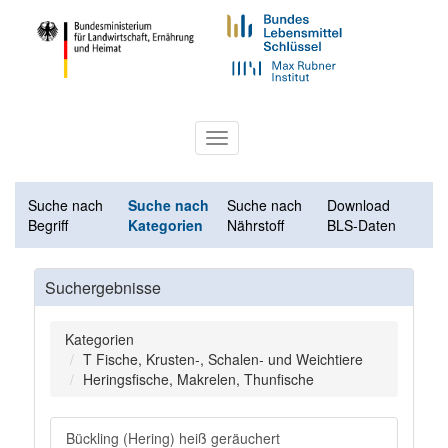
Toggle
navigation
Suche nach
Suche nach
Suche nach
Download
Begriff
Kategorien
Nährstoff
BLS-Daten
Suchergebnisse
Kategorien
T Fische, Krusten-, Schalen- und Weichtiere
Heringsfische, Makrelen, Thunfische
Bückling (Hering) heiß geräuchert