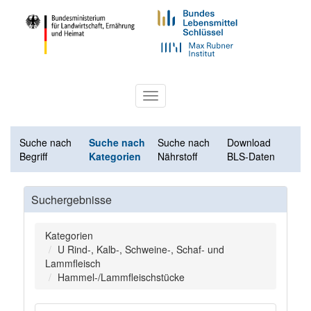
Toggle
navigation
Suche nach
Suche nach
Suche nach
Download
Begriff
Kategorien
Nährstoff
BLS-Daten
Suchergebnisse
Kategorien
U Rind-, Kalb-, Schweine-, Schaf- und
Lammfleisch
Hammel-/Lammfleischstücke