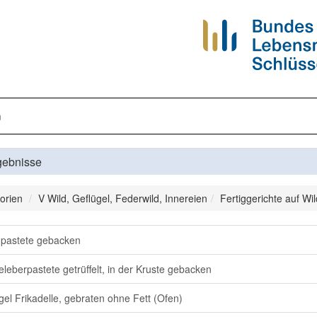
n
gebnisse
orien
V Wild, Geflügel, Federwild, Innereien
Fertiggerichte auf Wi
pastete gebacken
leberpastete getrüffelt, in der Kruste gebacken
gel Frikadelle, gebraten ohne Fett (Ofen)