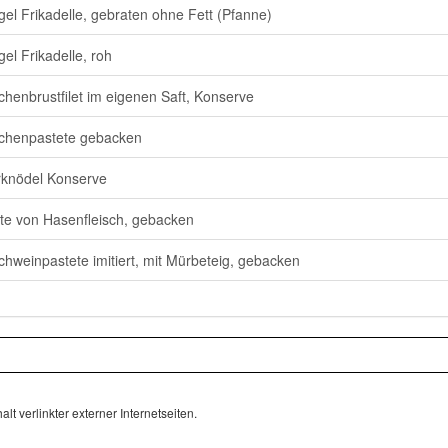
gel Frikadelle, gebraten ohne Fett (Pfanne)
gel Frikadelle, roh
henbrustfilet im eigenen Saft, Konserve
chenpastete gebacken
knödel Konserve
te von Hasenfleisch, gebacken
chweinpastete imitiert, mit Mürbeteig, gebacken
lt verlinkter externer Internetseiten.