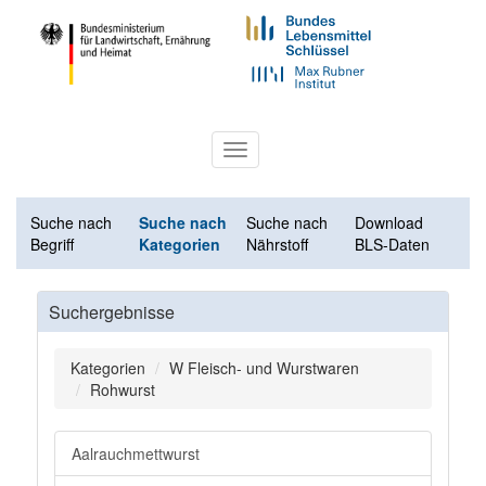
Toggle
navigation
Suche nach
Suche nach
Suche nach
Download
Begriff
Kategorien
Nährstoff
BLS-Daten
Suchergebnisse
Kategorien
W Fleisch- und Wurstwaren
Rohwurst
Aalrauchmettwurst