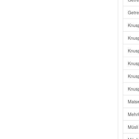
Getre
Knusp
Knusp
Knusp
Knusp
Knusp
Knusp
Maisw
Mehrk
Müsli