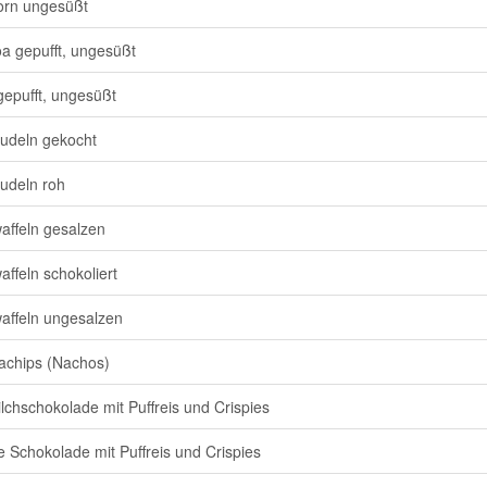
orn ungesüßt
a gepufft, ungesüßt
gepufft, ungesüßt
udeln gekocht
udeln roh
affeln gesalzen
affeln schokoliert
affeln ungesalzen
llachips (Nachos)
ilchschokolade mit Puffreis und Crispies
 Schokolade mit Puffreis und Crispies