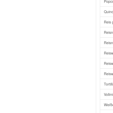
Popc
Quino
Reis 
Reisn
Reisn
Reisw
Reisw
Reisw
Torti
Vollm
Weiße