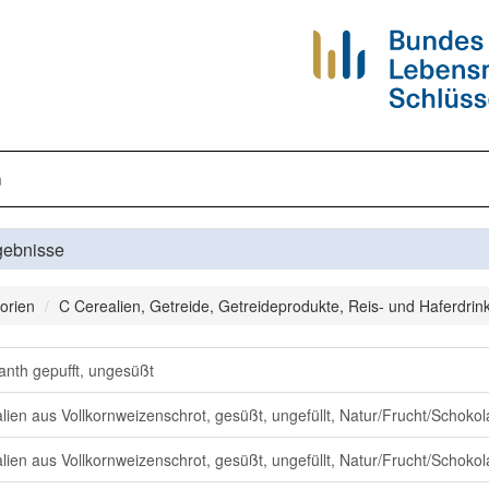
n
gebnisse
orien
C Cerealien, Getreide, Getreideprodukte, Reis- und Haferdrin
nth gepufft, ungesüßt
lien aus Vollkornweizenschrot, gesüßt, ungefüllt, Natur/Frucht/Schoko
lien aus Vollkornweizenschrot, gesüßt, ungefüllt, Natur/Frucht/Schokol