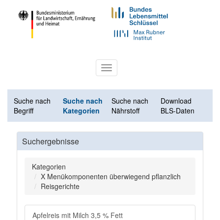
Toggle
navigation
Suche nach
Suche nach
Suche nach
Download
Begriff
Kategorien
Nährstoff
BLS-Daten
Suchergebnisse
Kategorien
X Menükomponenten überwiegend pflanzlich
Reisgerichte
Apfelreis mit Milch 3,5 % Fett