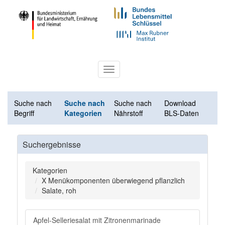
Toggle
navigation
Suche nach
Suche nach
Suche nach
Download
Begriff
Kategorien
Nährstoff
BLS-Daten
Suchergebnisse
Kategorien
X Menükomponenten überwiegend pflanzlich
Salate, roh
Apfel-Selleriesalat mit Zitronenmarinade