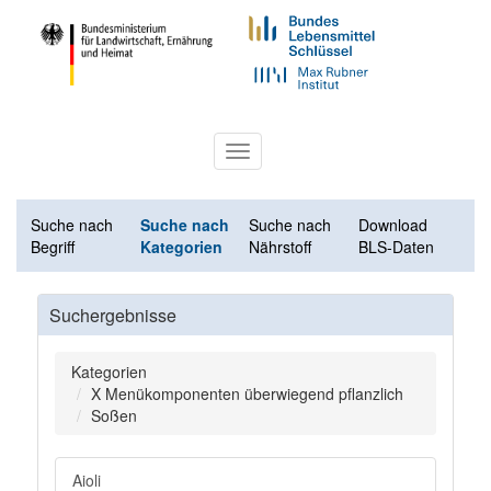
Toggle
navigation
Suche nach
Suche nach
Suche nach
Download
Begriff
Kategorien
Nährstoff
BLS-Daten
Suchergebnisse
Kategorien
X Menükomponenten überwiegend pflanzlich
Soßen
Aioli