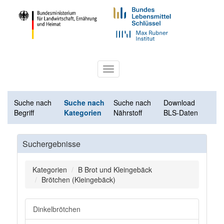
Toggle
navigation
Suche nach
Suche nach
Suche nach
Download
Begriff
Kategorien
Nährstoff
BLS-Daten
Suchergebnisse
Kategorien
B Brot und Kleingebäck
Brötchen (Kleingebäck)
Dinkelbrötchen