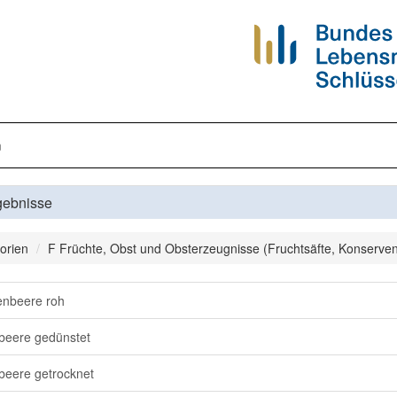
n
gebnisse
orien
F Früchte, Obst und Obsterzeugnisse (Fruchtsäfte, Konserven
nbeere roh
eere gedünstet
eere getrocknet