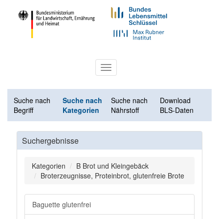
Toggle
navigation
Suche nach
Suche nach
Suche nach
Download
Begriff
Kategorien
Nährstoff
BLS-Daten
Suchergebnisse
Kategorien
B Brot und Kleingebäck
Broterzeugnisse, Proteinbrot, glutenfreie Brote
Baguette glutenfrei