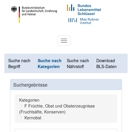
Toggle
navigation
Suche nach
Suche nach
Suche nach
Download
Begriff
Kategorien
Nährstoff
BLS-Daten
Suchergebnisse
Kategorien
F Früchte, Obst und Obsterzeugnisse
(Fruchtsäfte, Konserven)
Kernobst