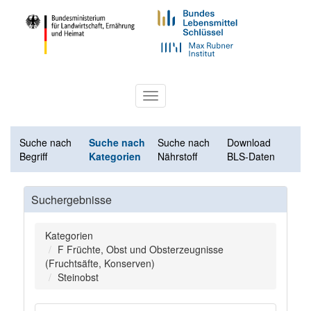
Toggle
navigation
Suche nach
Suche nach
Suche nach
Download
Begriff
Kategorien
Nährstoff
BLS-Daten
Suchergebnisse
Kategorien
F Früchte, Obst und Obsterzeugnisse
(Fruchtsäfte, Konserven)
Steinobst