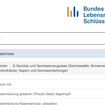
n
gebnisse
orien
G Gemüse und Gemüseerzeugnisse (Gemüsesäfte, Konserve
chenkräuter, Kapern und Gemüsemischungen
ikum roh
emischung gesäuert (Puszta Salat) abgetropft
semischung Kaisergemüse, gebacken