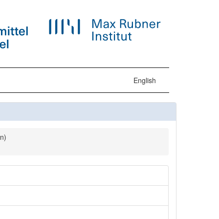
English
n)