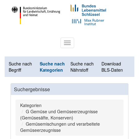
Toggle
navigation
Suche nach
Suche nach
Suche nach
Download
Begriff
Kategorien
Nährstoff
BLS-Daten
Suchergebnisse
Kategorien
G Gemüse und Gemüseerzeugnisse
(Gemüsesäfte, Konserven)
Gemüsemischungen und verarbeitete
Gemüseerzeugnisse