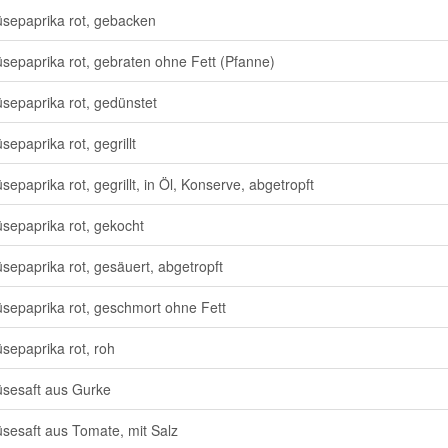
epaprika rot, gebacken
epaprika rot, gebraten ohne Fett (Pfanne)
epaprika rot, gedünstet
epaprika rot, gegrillt
epaprika rot, gegrillt, in Öl, Konserve, abgetropft
epaprika rot, gekocht
epaprika rot, gesäuert, abgetropft
epaprika rot, geschmort ohne Fett
epaprika rot, roh
sesaft aus Gurke
esaft aus Tomate, mit Salz