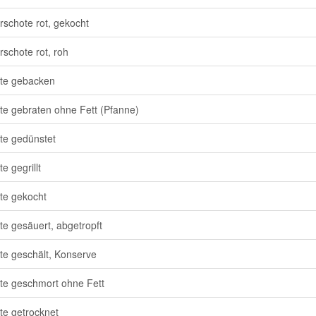
erschote rot, gekocht
rschote rot, roh
te gebacken
e gebraten ohne Fett (Pfanne)
e gedünstet
e gegrillt
e gekocht
e gesäuert, abgetropft
e geschält, Konserve
e geschmort ohne Fett
e getrocknet