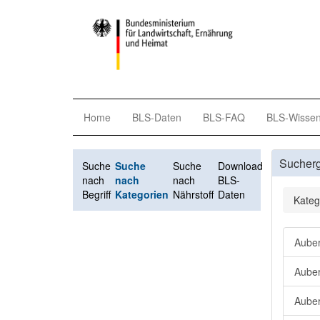
Home
BLS-Daten
BLS-FAQ
BLS-Wisse
Sucher
Suche
Suche
Suche
Download
nach
nach
nach
BLS-
Begriff
Kategorien
Nährstoff
Daten
Kateg
Auber
Auber
Auber