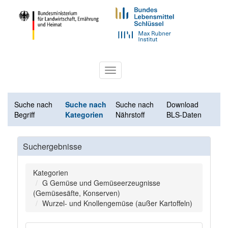
Toggle
navigation
Suche nach
Suche nach
Suche nach
Download
Begriff
Kategorien
Nährstoff
BLS-Daten
Suchergebnisse
Kategorien
G Gemüse und Gemüseerzeugnisse
(Gemüsesäfte, Konserven)
Wurzel- und Knollengemüse (außer Kartoffeln)