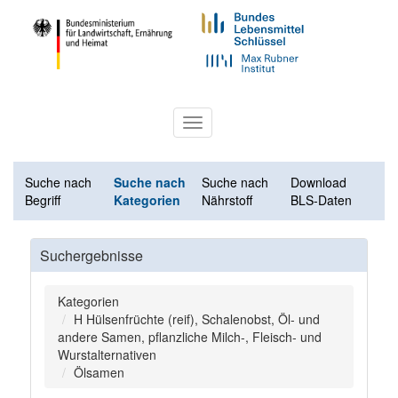
Toggle
navigation
Suche nach
Suche nach
Suche nach
Download
Begriff
Kategorien
Nährstoff
BLS-Daten
Suchergebnisse
Kategorien
H Hülsenfrüchte (reif), Schalenobst, Öl- und
andere Samen, pflanzliche Milch-, Fleisch- und
Wurstalternativen
Ölsamen