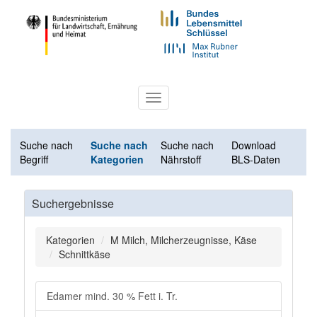
Toggle
navigation
Suche nach
Suche nach
Suche nach
Download
Begriff
Kategorien
Nährstoff
BLS-Daten
Suchergebnisse
Kategorien
M Milch, Milcherzeugnisse, Käse
Schnittkäse
Edamer mind. 30 % Fett i. Tr.