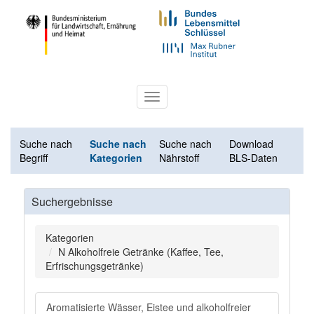
Toggle
navigation
Suche nach
Suche nach
Suche nach
Download
Begriff
Kategorien
Nährstoff
BLS-Daten
Suchergebnisse
Kategorien
N Alkoholfreie Getränke (Kaffee, Tee,
Erfrischungsgetränke)
Aromatisierte Wässer, Eistee und alkoholfreier