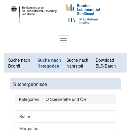
Toggle
navigation
Suche nach
Suche nach
Suche nach
Download
Begriff
Kategorien
Nährstoff
BLS-Daten
Suchergebnisse
Kategorien
Q Speisefette und Öle
Butter
Margarine