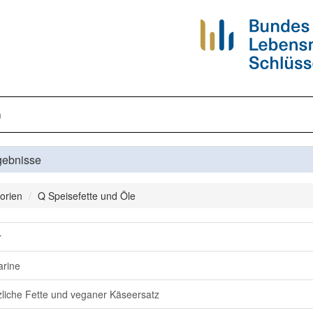
n
gebnisse
orien
Q Speisefette und Öle
r
rine
zliche Fette und veganer Käseersatz