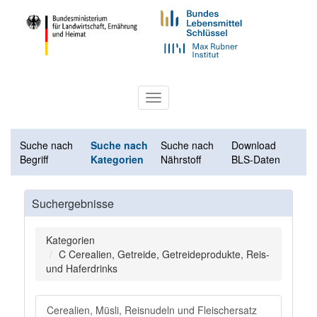
Toggle
navigation
Suche nach
Suche nach
Suche nach
Download
Begriff
Kategorien
Nährstoff
BLS-Daten
Suchergebnisse
Kategorien
C Cerealien, Getreide, Getreideprodukte, Reis-
und Haferdrinks
Cerealien, Müsli, Reisnudeln und Fleischersatz