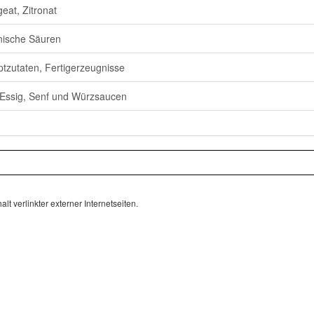
eat, Zitronat
ische Säuren
tzutaten, Fertigerzeugnisse
 Essig, Senf und Würzsaucen
lt verlinkter externer Internetseiten.