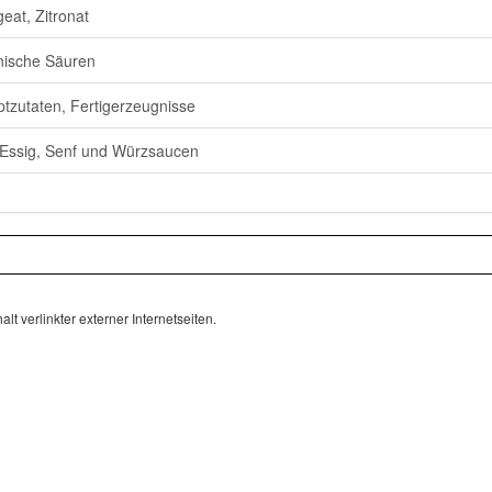
eat, Zitronat
ische Säuren
tzutaten, Fertigerzeugnisse
 Essig, Senf und Würzsaucen
lt verlinkter externer Internetseiten.