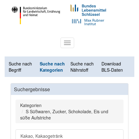
Toggle
navigation
Suche nach
Suche nach
Suche nach
Download
Begriff
Kategorien
Nährstoff
BLS-Daten
Suchergebnisse
Kategorien
S Süßwaren, Zucker, Schokolade, Eis und
süße Aufstriche
Kakao, Kakaogetränk