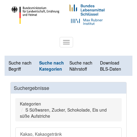
Toggle
navigation
Suche nach
Suche nach
Suche nach
Download
Begriff
Kategorien
Nährstoff
BLS-Daten
Suchergebnisse
Kategorien
S Süßwaren, Zucker, Schokolade, Eis und
süße Aufstriche
Kakao, Kakaogetränk