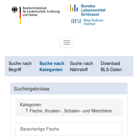
Toggle
navigation
Suche nach
Suche nach
Suche nach
Download
Begriff
Kategorien
Nährstoff
BLS-Daten
Suchergebnisse
Kategorien
T Fische, Krusten-, Schalen- und Weichtiere
Barschartige Fische