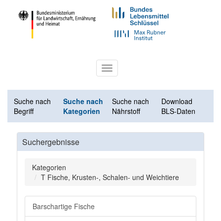
Toggle
navigation
Suche nach
Suche nach
Suche nach
Download
Begriff
Kategorien
Nährstoff
BLS-Daten
Suchergebnisse
Kategorien
T Fische, Krusten-, Schalen- und Weichtiere
Barschartige Fische