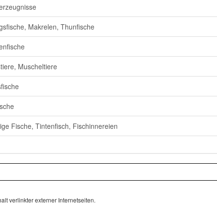
erzeugnisse
gsfische, Makrelen, Thunfische
enfische
tiere, Muscheltiere
fische
ische
ige Fische, Tintenfisch, Fischinnereien
lt verlinkter externer Internetseiten.