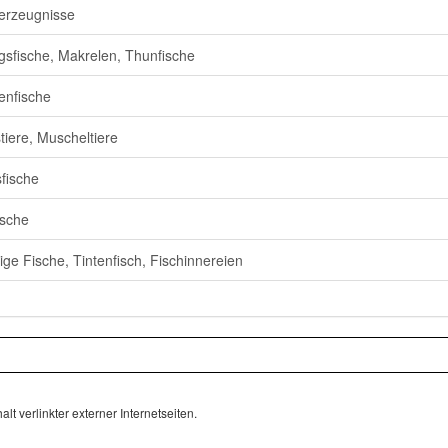
erzeugnisse
gsfische, Makrelen, Thunfische
enfische
tiere, Muscheltiere
fische
ische
ige Fische, Tintenfisch, Fischinnereien
lt verlinkter externer Internetseiten.