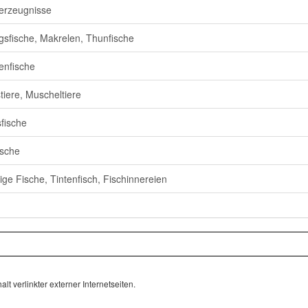
erzeugnisse
gsfische, Makrelen, Thunfische
enfische
tiere, Muscheltiere
fische
ische
ige Fische, Tintenfisch, Fischinnereien
lt verlinkter externer Internetseiten.