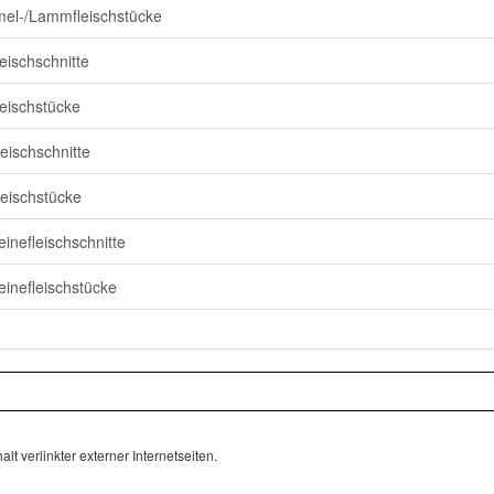
el-/Lammfleischstücke
leischschnitte
leischstücke
leischschnitte
leischstücke
inefleischschnitte
inefleischstücke
lt verlinkter externer Internetseiten.