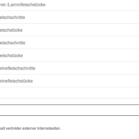
el-/Lammfleischstücke
leischschnitte
leischstücke
leischschnitte
leischstücke
inefleischschnitte
inefleischstücke
lt verlinkter externer Internetseiten.