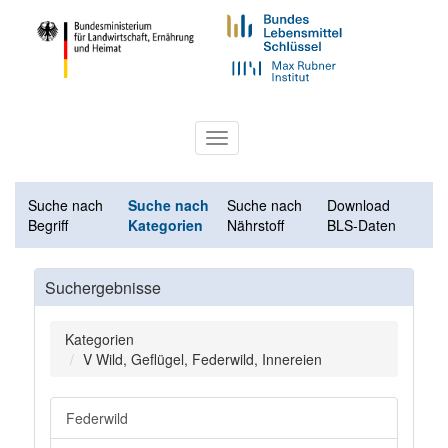
Toggle
navigation
Suche nach
Suche nach
Suche nach
Download
Begriff
Kategorien
Nährstoff
BLS-Daten
Suchergebnisse
Kategorien
V Wild, Geflügel, Federwild, Innereien
Federwild