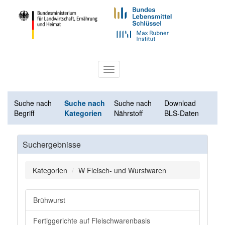
Toggle
navigation
Suche nach
Suche nach
Suche nach
Download
Begriff
Kategorien
Nährstoff
BLS-Daten
Suchergebnisse
Kategorien
W Fleisch- und Wurstwaren
Brühwurst
Fertiggerichte auf Fleischwarenbasis