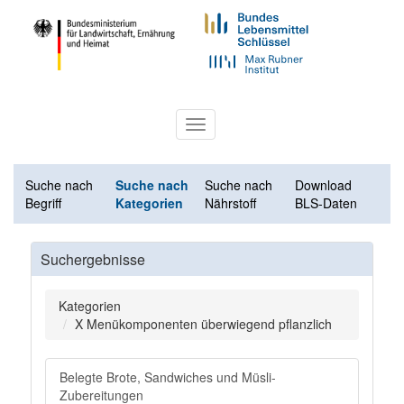
Toggle
navigation
Suche nach
Suche nach
Suche nach
Download
Begriff
Kategorien
Nährstoff
BLS-Daten
Suchergebnisse
Kategorien
X Menükomponenten überwiegend pflanzlich
Belegte Brote, Sandwiches und Müsli-
Zubereitungen