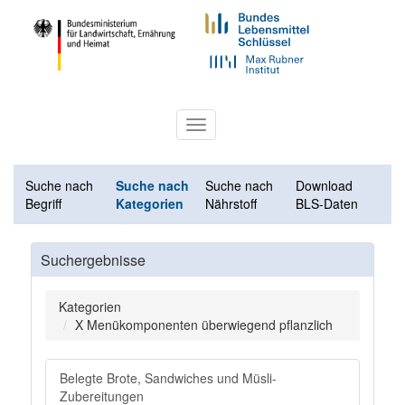
Toggle
navigation
Suche nach
Suche nach
Suche nach
Download
Begriff
Kategorien
Nährstoff
BLS-Daten
Suchergebnisse
Kategorien
X Menükomponenten überwiegend pflanzlich
Belegte Brote, Sandwiches und Müsli-
Zubereitungen