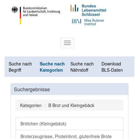
Toggle
navigation
Suche nach
Suche nach
Suche nach
Download
Begriff
Kategorien
Nährstoff
BLS-Daten
Suchergebnisse
Kategorien
B Brot und Kleingebäck
Brötchen (Kleingebäck)
Broterzeugnisse, Proteinbrot, glutenfreie Brote