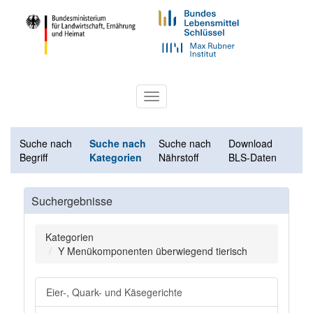
Toggle
navigation
Suche nach
Suche nach
Suche nach
Download
Begriff
Kategorien
Nährstoff
BLS-Daten
Suchergebnisse
Kategorien
Y Menükomponenten überwiegend tierisch
Eier-, Quark- und Käsegerichte