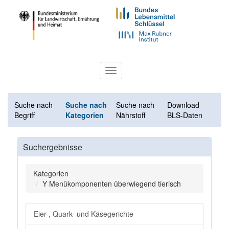
Toggle
navigation
Suche nach
Suche nach
Suche nach
Download
Begriff
Kategorien
Nährstoff
BLS-Daten
Suchergebnisse
Kategorien
Y Menükomponenten überwiegend tierisch
Eier-, Quark- und Käsegerichte