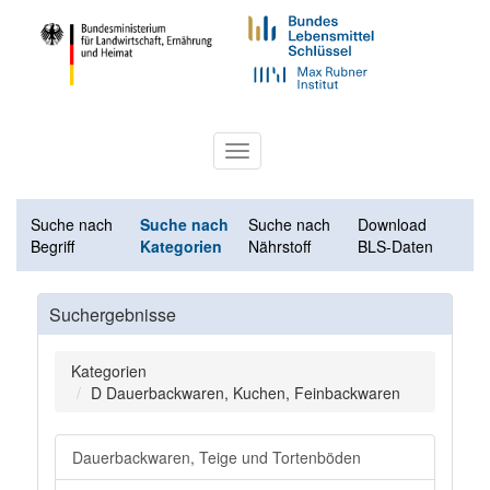
Toggle
navigation
Suche nach
Suche nach
Suche nach
Download
Begriff
Kategorien
Nährstoff
BLS-Daten
Suchergebnisse
Kategorien
D Dauerbackwaren, Kuchen, Feinbackwaren
Dauerbackwaren, Teige und Tortenböden