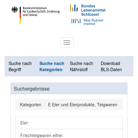
Toggle
navigation
Suche nach
Suche nach
Suche nach
Download
Begriff
Kategorien
Nährstoff
BLS-Daten
Suchergebnisse
Kategorien
E Eier und Eierprodukte, Teigwaren
Eier
Frischteigwaren eifrei