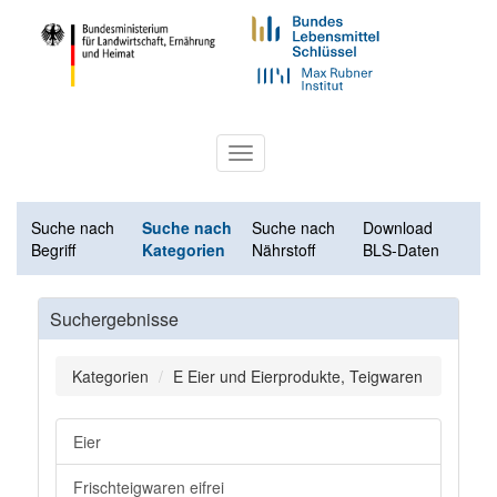
Toggle
navigation
Suche nach
Suche nach
Suche nach
Download
Begriff
Kategorien
Nährstoff
BLS-Daten
Suchergebnisse
Kategorien
E Eier und Eierprodukte, Teigwaren
Eier
Frischteigwaren eifrei